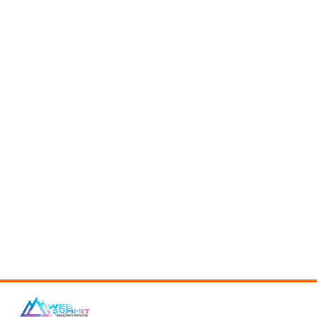
Купить
Купит
€850
€4000
ЭЛЕКТРОКАМИН
DIMPLEX COPENGAGEN
Купить
€160
ed by