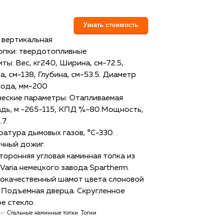
Узнать стоимость
: вертикальная
опки: твердотопливные
ты: Вес, кг240, Ширина, см-72.5,
, см-138, Глубина, см-53.5. Диаметр
ода, мм-200
ческие параметры: Отапливаемая
дь, м -265-115, КПД %-80.Мощность,
.7.
атура дымовых газов, °С-330. .
чный дожиг.
торонняя угловая каминная топка из
Varia немецкого завода Spartherm.
окачественный шамот цвета слоновой
. Подъемная дверца. Скругленное
е стекло.
ии:
Стальные каминные топки
,
Топки