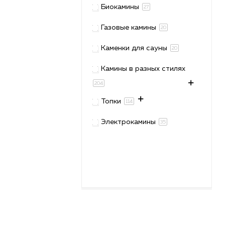
Биокамины
27
Газовые камины
20
Каменки для сауны
20
Камины в разных стилях
204
Топки
114
Электрокамины
35