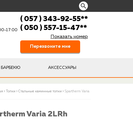
( 057 ) 343-92-55
**
( 050 ) 557-15-47
**
:00-17:00
Показать номер
Перезвоните мне
БАРБЕКЮ
АКСЕССУАРЫ
ая
Топки
Стальные каминные топки
Spartherm Varia
rtherm Varia 2LRh